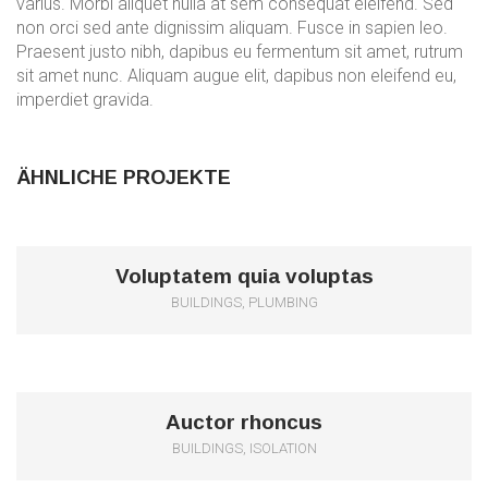
varius. Morbi aliquet nulla at sem consequat eleifend. Sed
non orci sed ante dignissim aliquam. Fusce in sapien leo.
Praesent justo nibh, dapibus eu fermentum sit amet, rutrum
sit amet nunc. Aliquam augue elit, dapibus non eleifend eu,
imperdiet gravida.
ÄHNLICHE PROJEKTE
0
Voluptatem quia voluptas
BUILDINGS, PLUMBING
1
Auctor rhoncus
BUILDINGS, ISOLATION