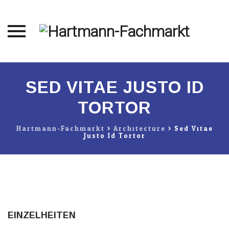
Direkt
zum
SED VITAE JUSTO ID
Inhalt
TORTOR
Hartmann-Fachmarkt
>
Architecture
>
Sed Vitae
Justo Id Tortor
EINZELHEITEN