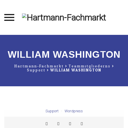
Direkt
zum
Inhalt
WILLIAM WASHINGTON
Hartmann-Fachmarkt
>
Teammitgliederns
>
Support
>
WILLIAM WASHINGTON
WILLIAM WASHINGTON
Support
·
Wordpress