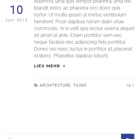
euismod, urna quis tempor pharetra, urna nisi
10
blandit dolor, ac pharetra orci dolor quis
tortor. Ut mollis ipsum ut metus vestibulum
Juni 2015
hendrerit. Proin dapibus rutrum diam vitae
commodo. In in velit quis lectus viverra aliquet
sit amet ut ante. Etiam porttitor sem nec
neque facilisis nec adipiscing felis porttitor.
Donec nisi nunc, luctus in porttitor at, placerat
id libero. Phasellus dapibus loborti.
LIES MEHR
ARCHITECTURE
,
TILING
0
Suchen